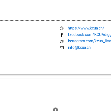
https://www.kcua.ch/
facebook.com/KCUAdig
instagram.com/kcua_liv
info@kcua.ch