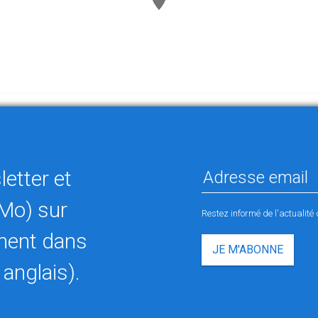
etter et
Mo) sur
Restez informé de l'actualit
ement dans
JE M'ABONNE
 anglais).