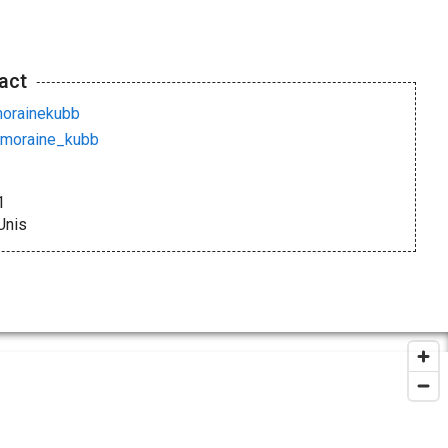
act
morainekubb
_moraine_kubb
1
Unis