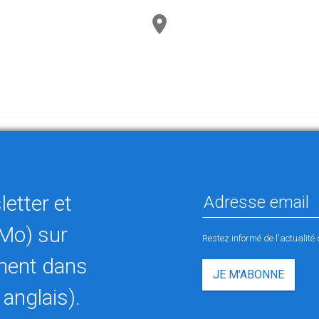
etter et
Mo) sur
Restez informé de l'actualit
ement dans
JE M'ABONNE
 anglais).