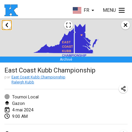
FR
MENU
janvier 2024
Kubbezen Indoor Kubb Tornooi
20 janv. 2024
|
Belgique
Archivé
Lake Superior Ice Festival Kubb Tournament
East Coast Kubb Championship
27 janv. 2024
|
États-Unis
par
East Coast Kubb Championship
Raleigh Kubb
Winterkubb
28 janv. 2024
|
Belgique
Tournoi Local
Gazon
mars 2024
4 mai 2024
9:00 AM
KUBB-o-LOCO tornooi
23 mars 2024
|
Belgique