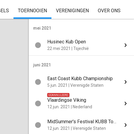
GELS
TOERNOOIEN
VERENIGINGEN
OVER ONS
mei 2021
Husinec Kub Open
22 mei 2021
|
Tsjechië
juni 2021
East Coast Kubb Championship
5 jun. 2021
|
Verenigde Staten
GEANNULEERD
Vlaardingse Viking
12 jun. 2021
|
Nederland
MidSummer's Festival KUBB Tournament
12 jun. 2021
|
Verenigde Staten