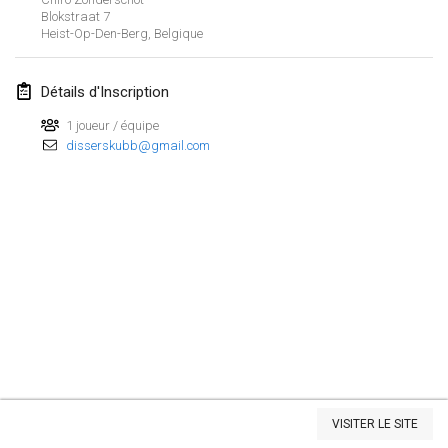
Blokstraat
7
Heist-Op-Den-Berg
,
Belgique
mars 2022
Kubbezen Indoor Kubb Tornooi
Détails d'Inscription
12 mars 2022
|
Belgique
1 joueur / équipe
disserskubb@gmail.com
Spring Has Sprung
12 mars 2022
|
États-Unis
KUBB-o-LOCO tornooi
26 mars 2022
|
Belgique
avril 2022
Kubbtornooi De Rode Lantaarn
2 avr. 2022
|
Belgique
Afficher la liste
Kubb Tornooi KSA Zulte
VISITER LE SITE
Montrant
81
tournois
9 avr. 2022
|
Belgique