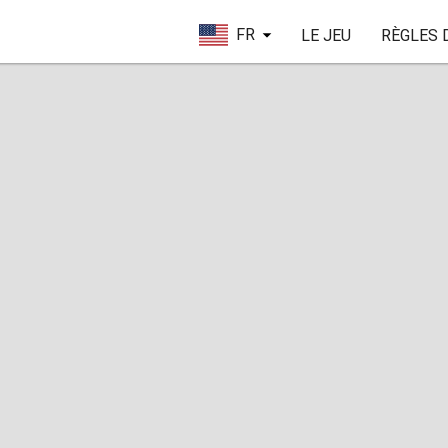
FR
LE JEU
RÈGLES 