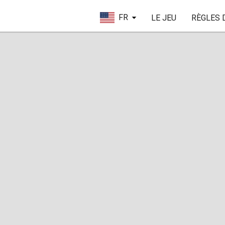
FR
LE JEU
RÈGLES 