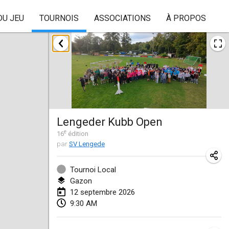
DU JEU
TOURNOIS
ASSOCIATIONS
À PROPOS
août 2026
Beloit Kubb Open
8 août 2026
|
États-Unis
Mighty Kubber
Lengeder Kubb Open
8 août 2026
|
Suisse
e
16
édition
par
SV Lengede
Deutsche Einzel Meisterschaft (DEM)
15 août 2026
|
Allemagne
Tournoi Local
Gazon
Kubbtornooi De Rode Lantaarn
12 septembre 2026
15 août 2026
|
Belgique
9:30 AM
Pennsylvania Kubb Championship