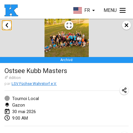
FR
MENU
janvier 2026
Skuffle for the Shovel
17 janv. 2026
|
États-Unis
Archivé
Skuffle for the Shovel
Ostsee Kubb Masters
17 janv. 2026
|
États-Unis
e
4
édition
par
LSV Füchse Wahrstorf e.V.
Winterkubb
25 janv. 2026
|
Belgique
Tournoi Local
Gazon
mars 2026
30 mai 2026
9:00 AM
Winter Kubb Mött
1 mars 2026
|
Allemagne