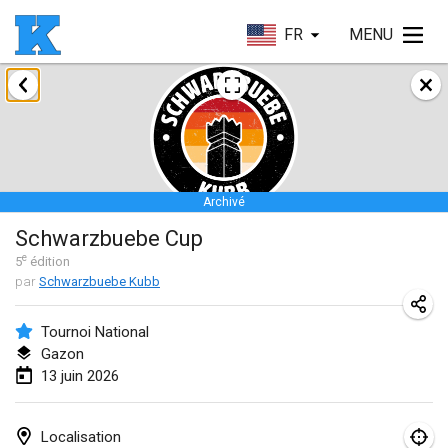
FR
MENU
janvier 2026
Skuffle for the Shovel
17 janv. 2026
|
États-Unis
Archivé
Skuffle for the Shovel
Schwarzbuebe Cup
17 janv. 2026
|
États-Unis
e
5
édition
par
Schwarzbuebe Kubb
Winterkubb
25 janv. 2026
|
Belgique
Tournoi National
Gazon
mars 2026
13 juin 2026
Winter Kubb Mött
1 mars 2026
|
Allemagne
Localisation