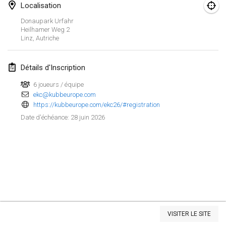
Localisation
Spring Has Sprung
Donaupark Urfahr
7 mars 2026
|
États-Unis
Heilhamer Weg
2
Linz
,
Autriche
West Coast Kubb Championships
15 mars 2026
|
États-Unis
Détails d'Inscription
6 joueurs / équipe
North Carolina Kubb Championship
ekc@kubbeurope.com
21 mars 2026
|
États-Unis
https://kubbeurope.com/ekc26/#registration
28 juin 2026
Date d'échéance
:
avril 2026
Kubbtornooi 24 Uren Chiro Hallaar
4 avr. 2026
|
Belgique
Café Den Hoek Kubb Tornooi
4 avr. 2026
|
Belgique
Afficher la liste
VISITER LE SITE
Montrant
116
tournois
Midwest Kubb Championship