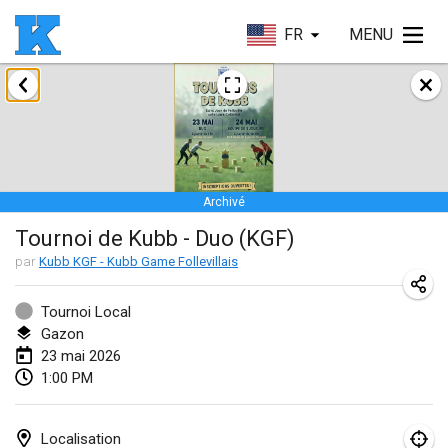
FR
MENU
janvier 2026
Skuffle for the Shovel
17 janv. 2026
|
États-Unis
Archivé
Skuffle for the Shovel
Tournoi de Kubb - Duo (KGF)
17 janv. 2026
|
États-Unis
par
Kubb KGF - Kubb Game Follevillais
Winterkubb
25 janv. 2026
|
Belgique
Tournoi Local
Gazon
23 mai 2026
mars 2026
1:00 PM
Winter Kubb Mött
1 mars 2026
|
Allemagne
Localisation