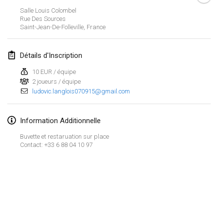
Salle Louis Colombel
Spring Has Sprung
Rue Des Sources
7 mars 2026
|
États-Unis
Saint-Jean-De-Folleville
,
France
West Coast Kubb Championships
Détails d'Inscription
15 mars 2026
|
États-Unis
10 EUR / équipe
2 joueurs / équipe
North Carolina Kubb Championship
ludovic.langlois070915@gmail.com
21 mars 2026
|
États-Unis
Information Additionnelle
avril 2026
Buvette et restaruation sur place
Kubbtornooi 24 Uren Chiro Hallaar
Contact: +33 6 88 04 10 97
4 avr. 2026
|
Belgique
Café Den Hoek Kubb Tornooi
4 avr. 2026
|
Belgique
Afficher la liste
Montrant
116
tournois
Midwest Kubb Championship