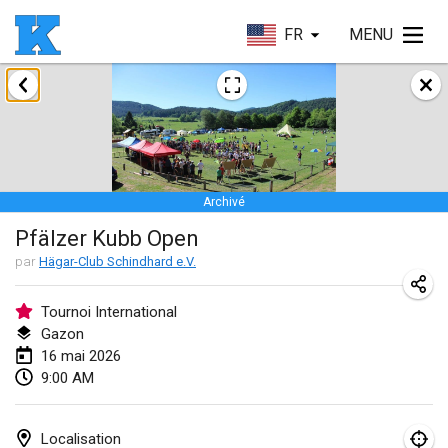
FR
MENU
janvier 2026
Skuffle for the Shovel
17 janv. 2026
|
États-Unis
Archivé
Skuffle for the Shovel
Pfälzer Kubb Open
17 janv. 2026
|
États-Unis
par
Hägar-Club Schindhard e.V.
Winterkubb
25 janv. 2026
|
Belgique
Tournoi International
Gazon
16 mai 2026
mars 2026
9:00 AM
Winter Kubb Mött
1 mars 2026
|
Allemagne
Localisation