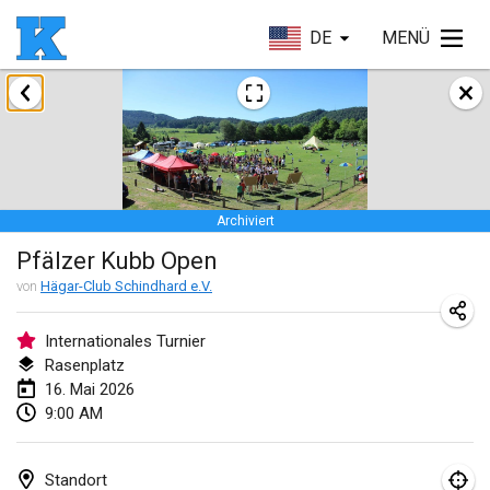
DE
MENÜ
Januar 2026
Skuffle for the Shovel
17. Jan. 2026
|
Vereinigte Staaten
Archiviert
Skuffle for the Shovel
Pfälzer Kubb Open
17. Jan. 2026
|
Vereinigte Staaten
von
Hägar-Club Schindhard e.V.
Winterkubb
25. Jan. 2026
|
Belgien
Internationales Turnier
Rasenplatz
16. Mai 2026
März 2026
9:00 AM
Winter Kubb Mött
1. März 2026
|
Deutschland
Standort