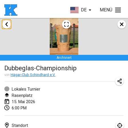
DE
MENÜ
Januar 2026
Skuffle for the Shovel
17. Jan. 2026
|
Vereinigte Staaten
Archiviert
Skuffle for the Shovel
Dubbeglas-Championship
17. Jan. 2026
|
Vereinigte Staaten
von
Hägar-Club Schindhard e.V.
Winterkubb
25. Jan. 2026
|
Belgien
Lokales Turnier
Rasenplatz
15. Mai 2026
März 2026
6:00 PM
Winter Kubb Mött
1. März 2026
|
Deutschland
Standort