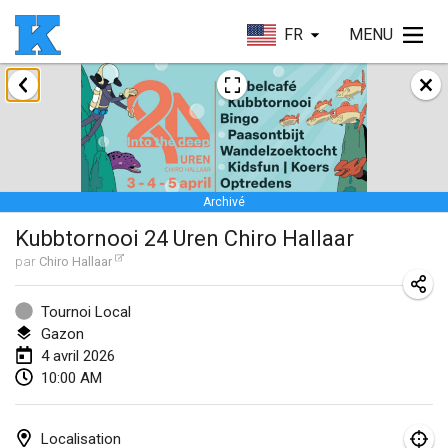
FR
MENU
janvier 2026
Skuffle for the Shovel
17 janv. 2026
|
États-Unis
Archivé
Skuffle for the Shovel
Kubbtornooi 24 Uren Chiro Hallaar
17 janv. 2026
|
États-Unis
par
Chiro Hallaar
Winterkubb
25 janv. 2026
|
Belgique
Tournoi Local
Gazon
4 avril 2026
mars 2026
10:00 AM
Winter Kubb Mött
1 mars 2026
|
Allemagne
Localisation