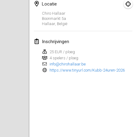
Locatie
Spring Has Sprung
Chiro Hallaar
7 mrt. 2026
|
Verenigde Staten
Boonmarkt
5a
Hallaar
,
België
West Coast Kubb Championships
15 mrt. 2026
|
Verenigde Staten
Inschrijvingen
25 EUR / ploeg
North Carolina Kubb Championship
4 spelers / ploeg
21 mrt. 2026
|
Verenigde Staten
info@chirohallaar.be
https://www.tinyurl.com/Kubb-24uren-2026
april 2026
Kubbtornooi 24 Uren Chiro Hallaar
4 apr. 2026
|
België
Café Den Hoek Kubb Tornooi
4 apr. 2026
|
België
Midwest Kubb Championship