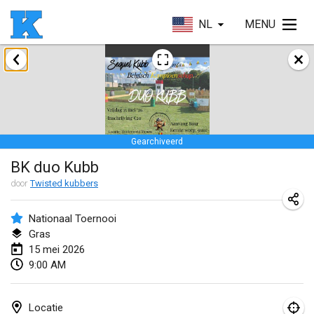
NL
MENU
januari 2026
Skuffle for the Shovel
17 jan. 2026
|
Verenigde Staten
Gearchiveerd
Skuffle for the Shovel
BK duo Kubb
17 jan. 2026
|
Verenigde Staten
door
Twisted kubbers
Winterkubb
25 jan. 2026
|
België
Nationaal Toernooi
Gras
15 mei 2026
maart 2026
9:00 AM
Winter Kubb Mött
1 mrt. 2026
|
Duitsland
Locatie