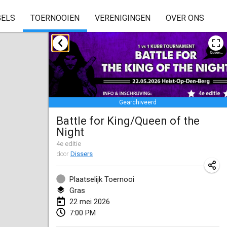
GELS
TOERNOOIEN
VERENIGINGEN
OVER ONS
januari 2026
Skuffle for the Shovel
17 jan. 2026
|
Verenigde Staten
Gearchiveerd
Skuffle for the Shovel
Battle for King/Queen of the
17 jan. 2026
|
Verenigde Staten
Night
Winterkubb
4
e editie
door
Dissers
25 jan. 2026
|
België
Plaatselijk Toernooi
maart 2026
Gras
22 mei 2026
Winter Kubb Mött
7:00 PM
1 mrt. 2026
|
Duitsland