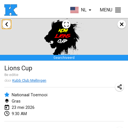
NL
MENU
januari 2026
Skuffle for the Shovel
17 jan. 2026
|
Verenigde Staten
Gearchiveerd
Skuffle for the Shovel
Lions Cup
17 jan. 2026
|
Verenigde Staten
8
e editie
door
Kubb Club Mellingen
Winterkubb
25 jan. 2026
|
België
Nationaal Toernooi
Gras
maart 2026
23 mei 2026
9:30 AM
Winter Kubb Mött
1 mrt. 2026
|
Duitsland