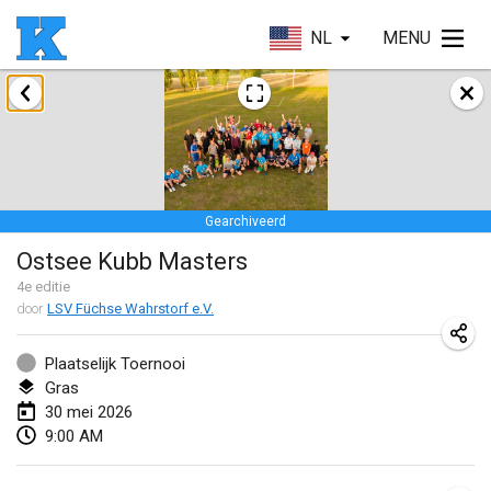
NL
MENU
januari 2026
Skuffle for the Shovel
17 jan. 2026
|
Verenigde Staten
Gearchiveerd
Skuffle for the Shovel
Ostsee Kubb Masters
17 jan. 2026
|
Verenigde Staten
4
e editie
door
LSV Füchse Wahrstorf e.V.
Winterkubb
25 jan. 2026
|
België
Plaatselijk Toernooi
Gras
maart 2026
30 mei 2026
9:00 AM
Winter Kubb Mött
1 mrt. 2026
|
Duitsland