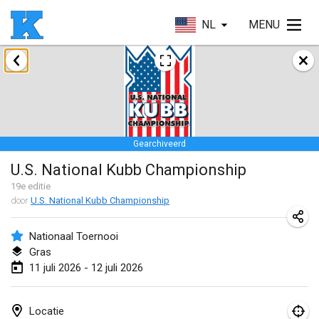
NL
MENU
januari 2026
Skuffle for the Shovel
17 jan. 2026
|
Verenigde Staten
Gearchiveerd
Skuffle for the Shovel
U.S. National Kubb Championship
17 jan. 2026
|
Verenigde Staten
19
e editie
door
U.S. National Kubb Championship
Winterkubb
25 jan. 2026
|
België
Nationaal Toernooi
Gras
maart 2026
11 juli 2026 - 12 juli 2026
Winter Kubb Mött
1 mrt. 2026
|
Duitsland
Locatie