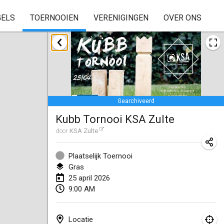
GELS
TOERNOOIEN
VERENIGINGEN
OVER ONS
januari 2026
Skuffle for the Shovel
17 jan. 2026
|
Verenigde Staten
Gearchiveerd
Skuffle for the Shovel
Kubb Tornooi KSA Zulte
17 jan. 2026
|
Verenigde Staten
door
KSA Zulte
Winterkubb
25 jan. 2026
|
België
Plaatselijk Toernooi
Gras
25 april 2026
maart 2026
9:00 AM
Winter Kubb Mött
1 mrt. 2026
|
Duitsland
Locatie