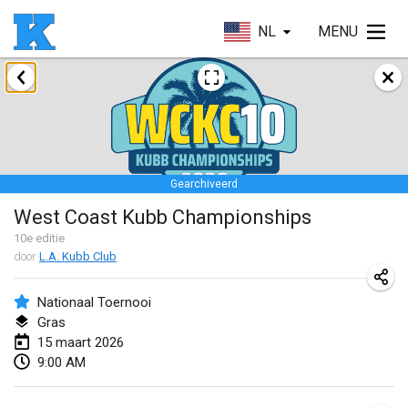
NL
MENU
januari 2026
Skuffle for the Shovel
17 jan. 2026
|
Verenigde Staten
Gearchiveerd
Skuffle for the Shovel
West Coast Kubb Championships
17 jan. 2026
|
Verenigde Staten
10
e editie
door
L.A. Kubb Club
Winterkubb
25 jan. 2026
|
België
Nationaal Toernooi
Gras
maart 2026
15 maart 2026
9:00 AM
Winter Kubb Mött
1 mrt. 2026
|
Duitsland