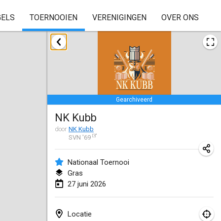
GELS
TOERNOOIEN
VERENIGINGEN
OVER ONS
januari 2026
Skuffle for the Shovel
17 jan. 2026
|
Verenigde Staten
Gearchiveerd
Skuffle for the Shovel
NK Kubb
17 jan. 2026
|
Verenigde Staten
door
NK Kubb
SVN '69
Winterkubb
25 jan. 2026
|
België
Nationaal Toernooi
Gras
maart 2026
27 juni 2026
Winter Kubb Mött
1 mrt. 2026
|
Duitsland
Locatie