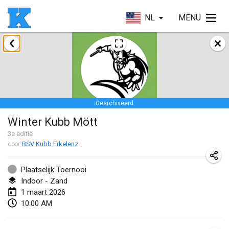
NL
MENU
januari 2026
Skuffle for the Shovel
17 jan. 2026
|
Verenigde Staten
Gearchiveerd
Skuffle for the Shovel
Winter Kubb Mött
17 jan. 2026
|
Verenigde Staten
3
e editie
door
BSV Kubb Erkelenz
Winterkubb
25 jan. 2026
|
België
Plaatselijk Toernooi
Indoor - Zand
maart 2026
1 maart 2026
10:00 AM
Winter Kubb Mött
1 mrt. 2026
|
Duitsland