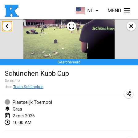
NL
MENU
januari 2026
Skuffle for the Shovel
17 jan. 2026
|
Verenigde Staten
Gearchiveerd
Skuffle for the Shovel
Schünchen Kubb Cup
17 jan. 2026
|
Verenigde Staten
5
e editie
door
Team Schünchen
Winterkubb
25 jan. 2026
|
België
Plaatselijk Toernooi
Gras
maart 2026
2 mei 2026
10:00 AM
Winter Kubb Mött
1 mrt. 2026
|
Duitsland