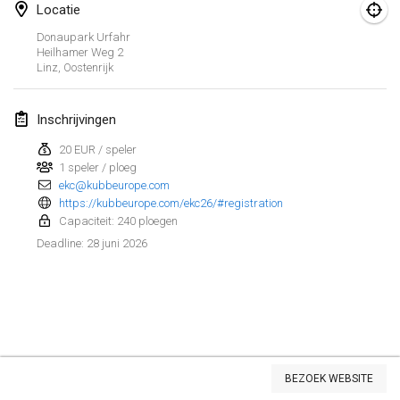
Locatie
Spring Has Sprung
Donaupark Urfahr
7 mrt. 2026
|
Verenigde Staten
Heilhamer Weg
2
Linz
,
Oostenrijk
West Coast Kubb Championships
15 mrt. 2026
|
Verenigde Staten
Inschrijvingen
20 EUR / speler
North Carolina Kubb Championship
1 speler / ploeg
21 mrt. 2026
|
Verenigde Staten
ekc@kubbeurope.com
https://kubbeurope.com/ekc26/#registration
Capaciteit: 240 ploegen
april 2026
28 juni 2026
Deadline
:
Kubbtornooi 24 Uren Chiro Hallaar
4 apr. 2026
|
België
Café Den Hoek Kubb Tornooi
4 apr. 2026
|
België
Weergave lijst
BEZOEK WEBSITE
114
tornooien weergegeven
Midwest Kubb Championship