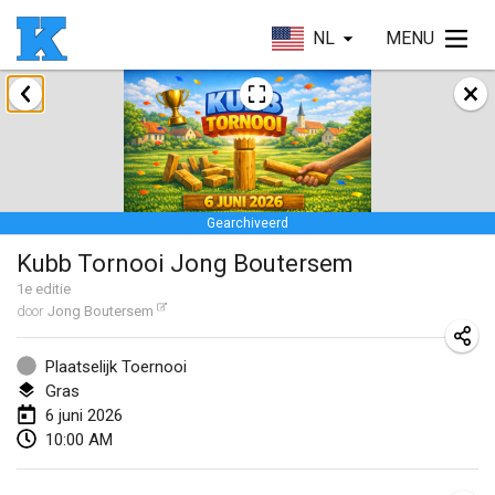
NL
MENU
januari 2026
Skuffle for the Shovel
17 jan. 2026
|
Verenigde Staten
Gearchiveerd
Skuffle for the Shovel
Kubb Tornooi Jong Boutersem
17 jan. 2026
|
Verenigde Staten
1
e editie
door
Jong Boutersem
Winterkubb
25 jan. 2026
|
België
Plaatselijk Toernooi
Gras
maart 2026
6 juni 2026
10:00 AM
Winter Kubb Mött
1 mrt. 2026
|
Duitsland