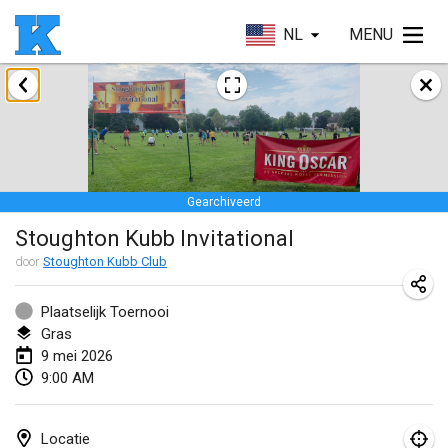
NL
MENU
januari 2026
Skuffle for the Shovel
17 jan. 2026
|
Verenigde Staten
Gearchiveerd
Skuffle for the Shovel
Stoughton Kubb Invitational
17 jan. 2026
|
Verenigde Staten
door
Stoughton Kubb Club
Winterkubb
25 jan. 2026
|
België
Plaatselijk Toernooi
Gras
9 mei 2026
maart 2026
9:00 AM
Winter Kubb Mött
1 mrt. 2026
|
Duitsland
Locatie