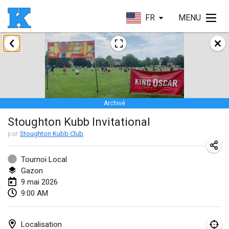
FR
MENU
janvier 2026
Skuffle for the Shovel
17 janv. 2026
|
États-Unis
Archivé
Skuffle for the Shovel
Stoughton Kubb Invitational
17 janv. 2026
|
États-Unis
par
Stoughton Kubb Club
Winterkubb
25 janv. 2026
|
Belgique
Tournoi Local
Gazon
9 mai 2026
mars 2026
9:00 AM
Winter Kubb Mött
1 mars 2026
|
Allemagne
Localisation