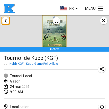
FR
MENU
janvier 2026
Skuffle for the Shovel
17 janv. 2026
|
États-Unis
Archivé
Skuffle for the Shovel
Tournoi de Kubb (KGF)
17 janv. 2026
|
États-Unis
par
Kubb KGF - Kubb Game Follevillais
Winterkubb
25 janv. 2026
|
Belgique
Tournoi Local
Gazon
24 mai 2026
mars 2026
9:00 AM
Winter Kubb Mött
1 mars 2026
|
Allemagne
Localisation