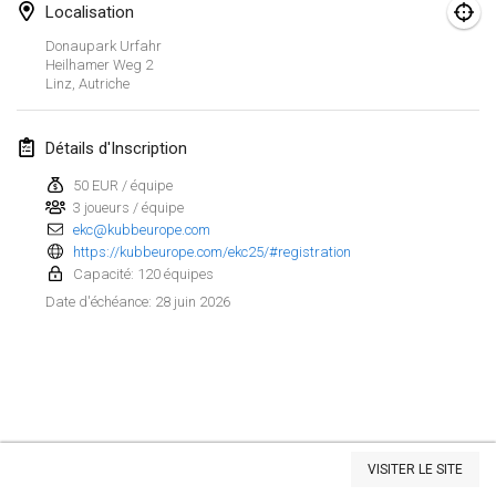
Localisation
Spring Has Sprung
Donaupark Urfahr
7 mars 2026
|
États-Unis
Heilhamer Weg
2
Linz
,
Autriche
West Coast Kubb Championships
15 mars 2026
|
États-Unis
Détails d'Inscription
50 EUR / équipe
North Carolina Kubb Championship
3 joueurs / équipe
21 mars 2026
|
États-Unis
ekc@kubbeurope.com
https://kubbeurope.com/ekc25/#registration
Capacité: 120 équipes
avril 2026
28 juin 2026
Date d'échéance
:
Kubbtornooi 24 Uren Chiro Hallaar
4 avr. 2026
|
Belgique
Café Den Hoek Kubb Tornooi
4 avr. 2026
|
Belgique
Afficher la liste
VISITER LE SITE
Montrant
114
tournois
Midwest Kubb Championship