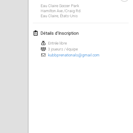
Eau Claire Soccer Park
Spring Has Sprung
Hamilton Ave./Craig Rd.
7 mars 2026
|
États-Unis
Eau Claire
,
États-Unis
West Coast Kubb Championships
Détails d'Inscription
15 mars 2026
|
États-Unis
Entrée libre
3 joueurs / équipe
North Carolina Kubb Championship
kubbprenationals@gmail.com
21 mars 2026
|
États-Unis
avril 2026
Kubbtornooi 24 Uren Chiro Hallaar
4 avr. 2026
|
Belgique
Café Den Hoek Kubb Tornooi
4 avr. 2026
|
Belgique
Midwest Kubb Championship