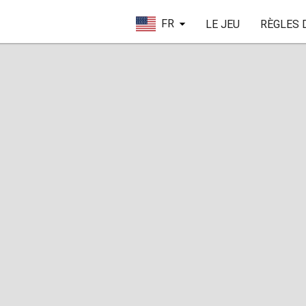
FR
LE JEU
RÈGLES 