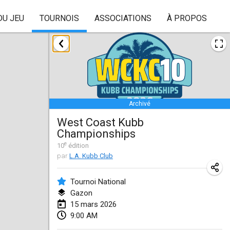
DU JEU
TOURNOIS
ASSOCIATIONS
À PROPOS
janvier 2026
Skuffle for the Shovel
17 janv. 2026
|
États-Unis
Archivé
Skuffle for the Shovel
West Coast Kubb
17 janv. 2026
|
États-Unis
Championships
e
Winterkubb
10
édition
par
L.A. Kubb Club
25 janv. 2026
|
Belgique
Tournoi National
mars 2026
Gazon
15 mars 2026
Winter Kubb Mött
9:00 AM
1 mars 2026
|
Allemagne