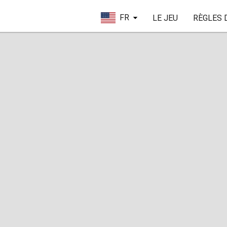
FR
LE JEU
RÈGLES 