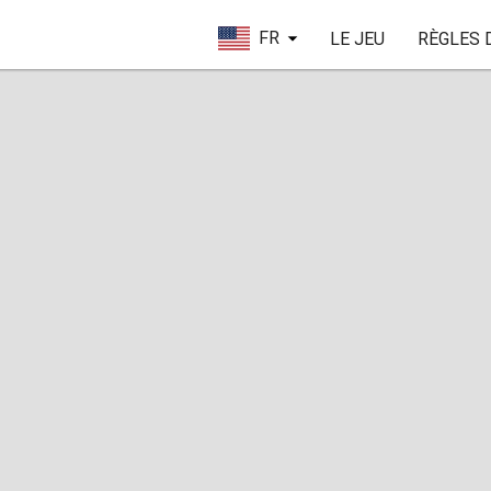
FR
LE JEU
RÈGLES 