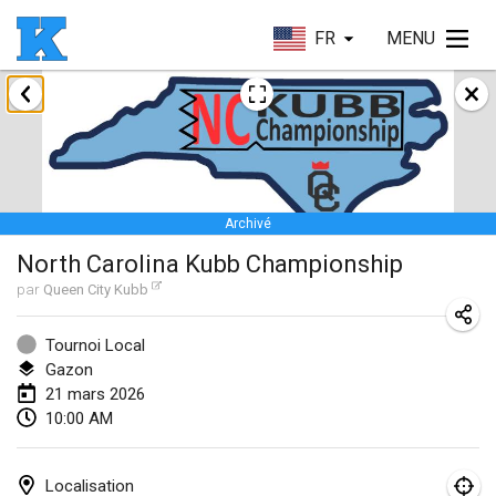
FR
MENU
janvier 2026
Skuffle for the Shovel
17 janv. 2026
|
États-Unis
Archivé
Skuffle for the Shovel
North Carolina Kubb Championship
17 janv. 2026
|
États-Unis
par
Queen City Kubb
Winterkubb
25 janv. 2026
|
Belgique
Tournoi Local
Gazon
21 mars 2026
mars 2026
10:00 AM
Winter Kubb Mött
1 mars 2026
|
Allemagne
Localisation