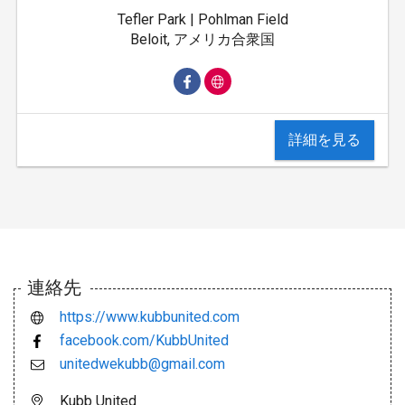
Tefler Park | Pohlman Field
Beloit, アメリカ合衆国
詳細を見る
連絡先
https://www.kubbunited.com
facebook.com/KubbUnited
unitedwekubb@gmail.com
Kubb United