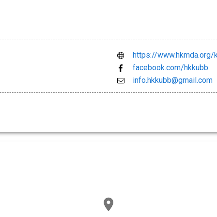
https://www.hkmda.org/
facebook.com/hkkubb
info.hkkubb@gmail.com