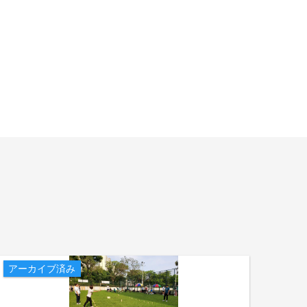
アーカイブ済み
アー