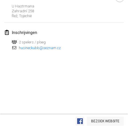
U Hastrmana
maart 2023
Zahradní
258
Řež
,
Tsjechië
Kubbtornooi De Rode Lantaarn
25 mrt. 2023
|
België
Inschrijvingen
2 spelers / ploeg
april 2023
husineckubb@seznam.cz
Café Den Hoek Kubb Tornooi
15 apr. 2023
|
België
West Coast Kubb Championships
23 apr. 2023
|
Verenigde Staten
Kubb-Gipfeltreffen
29 apr. 2023
|
Duitsland
Weergave lijst
Kubb it up
BEZOEK WEBSITE
95
tornooien weergegeven
29 apr. 2023
|
Zwitserland