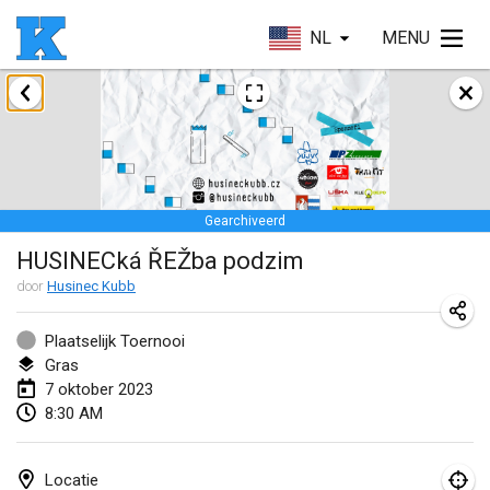
NL
MENU
januari 2023
Lake Superior Ice Festival Kubb Tournament
28 jan. 2023
|
Verenigde Staten
Gearchiveerd
februari 2023
HUSINECká ŘEŽba podzim
Captain Ken’s Loppet Kubb Tournament
door
Husinec Kubb
3 feb. 2023
|
Verenigde Staten
Plaatselijk Toernooi
Gras
Winterkubb
7 oktober 2023
5 feb. 2023
|
België
8:30 AM
Kubbapalooza: Ice Games
11 feb. 2023
|
Verenigde Staten
Locatie