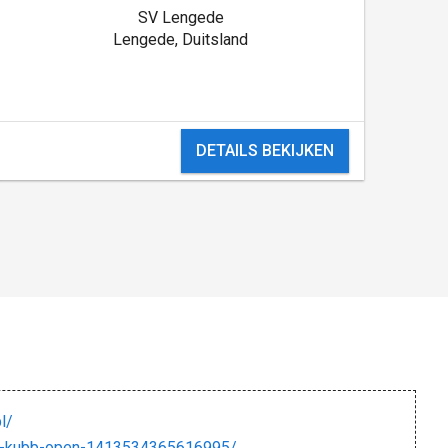
SV Lengede
Lengede, Duitsland
DETAILS BEKIJKEN
l/
r-kubb-open-1413534365616995/