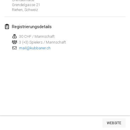
Grendelgasse
21
Riehen
,
Schweiz
März 2022
Kubbezen Indoor Kubb Tornooi
Registrierungsdetails
12. März 2022
|
Belgien
30 CHF / Mannschaft
3 (+3) Spielers / Mannschaft
Spring Has Sprung
mail@kubbaner.ch
12. März 2022
|
Vereinigte Staaten
KUBB-o-LOCO tornooi
26. März 2022
|
Belgien
April 2022
Kubbtornooi De Rode Lantaarn
2. Apr. 2022
|
Belgien
Liste anzeigen
Kubb Tornooi KSA Zulte
WEBSITE
81
Turnieren angezeigt
9. Apr. 2022
|
Belgien