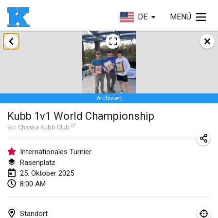
DE
MENÜ
Januar 2025
Skuffle for the Shovel
18. Jan. 2025
|
Vereinigte Staaten
Archiviert
Lake Superior Ice Festival Kubb Tournament
Kubb 1v1 World Championship
25. Jan. 2025
|
Vereinigte Staaten
von
Chaska Kubb Club
Winterkubb
26. Jan. 2025
|
Belgien
Internationales Turnier
Rasenplatz
25. Oktober 2025
März 2025
8:00 AM
Kubbtornooi De Rode Lantaarn
15. März 2025
|
Belgien
Standort