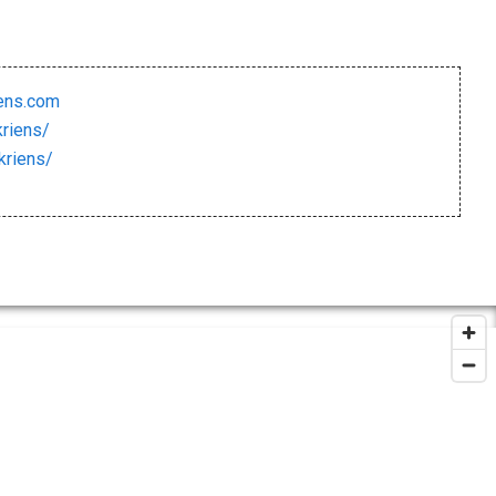
iens.com
riens/
kriens/