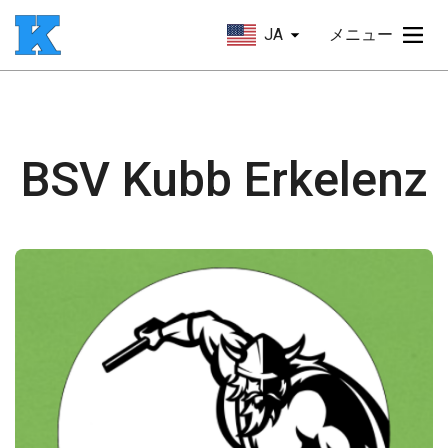
JA
メニュー
BSV Kubb Erkelenz