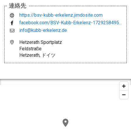
連絡先
https://bsv-kubb-erkelenz.jimdosite.com
facebook.com/BSV-Kubb-Erkelenz-172925849527149/
info@kubb-erkelenz.de
Hetzerath Sportplatz
Feldstraße
Hetzerath, ドイツ