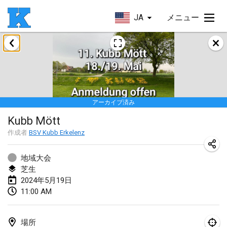
JA
メニュー
2024年1月
Kubbezen Indoor Kubb Tornooi
2024年1月20日
|
ベルギー
アーカイブ済み
Lake Superior Ice Festival Kubb Tournament
Kubb Mött
2024年1月27日
|
アメリカ合衆国
作成者
BSV Kubb Erkelenz
Winterkubb
2024年1月28日
|
ベルギー
地域大会
芝生
2024年5月19日
2024年3月
11:00 AM
KUBB-o-LOCO tornooi
2024年3月23日
|
ベルギー
場所