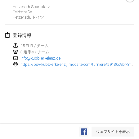
Hetzerath Sportplatz
Kubbtornooi De Rode Lantaarn
Feldstraße
2024年3月30日
|
ベルギー
Hetzerath
,
ドイツ
Kubbtornooi 24 Uren Chiro Hallaar
登録情報
2024年3月30日
|
ベルギー
15 EUR / チーム
3 選手s / チーム
2024年4月
info@kubb-erkelenz.de
https://bsv-kubb-erkelenz.jimdosite.com/turniere/#9130c9bf-8fda-4e81-8fb0-792777b763b5
Café Den Hoek Kubb Tornooi
2024年4月6日
|
ベルギー
Battle of the Blocks
2024年4月20日
|
ベルギー
Kubb Tornooi KSA Zulte
2024年4月20日
|
ベルギー
リスト表示
ウェブサイトを表示
表示中
105
トーナメント
Kubbtornooi CWC