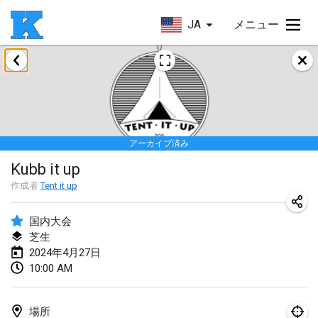
JA
メニュー
2024年1月
Kubbezen Indoor Kubb Tornooi
2024年1月20日
|
ベルギー
アーカイブ済み
Lake Superior Ice Festival Kubb Tournament
Kubb it up
2024年1月27日
|
アメリカ合衆国
作成者
Tent it up
Winterkubb
2024年1月28日
|
ベルギー
国内大会
芝生
2024年4月27日
2024年3月
10:00 AM
KUBB-o-LOCO tornooi
2024年3月23日
|
ベルギー
場所