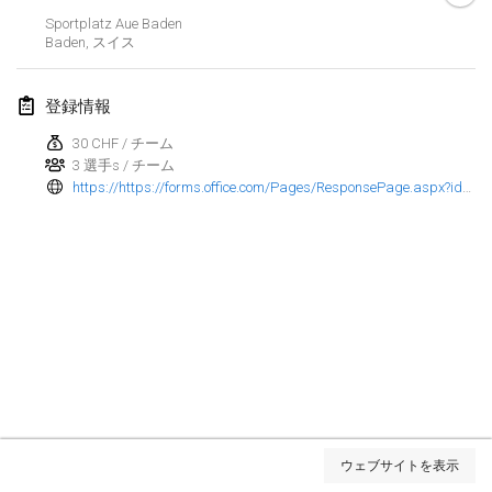
Sportplatz Aue Baden
Kubbtornooi De Rode Lantaarn
Baden
,
スイス
2024年3月30日
|
ベルギー
登録情報
Kubbtornooi 24 Uren Chiro Hallaar
2024年3月30日
|
ベルギー
30 CHF / チーム
3 選手s / チーム
https://https://forms.office.com/Pages/ResponsePage.aspx?id=4VyCUPfv_EmnA9YoTLEYCpYjdC3lQepJsC9kboZ1LBRUMjFVQ1BEWUJZMlBBT1ZFWlBNTDRMVEkxUS4u
2024年4月
Café Den Hoek Kubb Tornooi
2024年4月6日
|
ベルギー
Battle of the Blocks
2024年4月20日
|
ベルギー
Kubb Tornooi KSA Zulte
2024年4月20日
|
ベルギー
リスト表示
ウェブサイトを表示
表示中
105
トーナメント
Kubbtornooi CWC