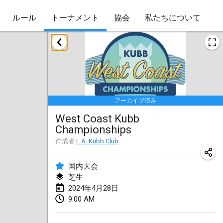
ルール
トーナメント
協会
私たちについて
2024年1月
Kubbezen Indoor Kubb Tornooi
2024年1月20日
|
ベルギー
アーカイブ済み
Lake Superior Ice Festival Kubb Tournament
West Coast Kubb
2024年1月27日
|
アメリカ合衆国
Championships
Winterkubb
作成者
L.A. Kubb Club
2024年1月28日
|
ベルギー
国内大会
芝生
2024年3月
2024年4月28日
9:00 AM
KUBB-o-LOCO tornooi
2024年3月23日
|
ベルギー