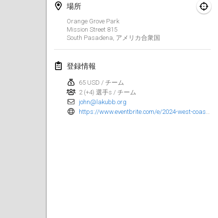
場所
Kubbtornooi De Rode Lantaarn
Orange Grove Park
2024年3月30日
|
ベルギー
Mission Street
815
South Pasadena
,
アメリカ合衆国
Kubbtornooi 24 Uren Chiro Hallaar
2024年3月30日
|
ベルギー
登録情報
65 USD / チーム
2024年4月
2 (+4) 選手s / チーム
john@lakubb.org
Café Den Hoek Kubb Tornooi
https://www.eventbrite.com/e/2024-west-coast-kubb-championships-registration-841295697077
2024年4月6日
|
ベルギー
Battle of the Blocks
2024年4月20日
|
ベルギー
Kubb Tornooi KSA Zulte
2024年4月20日
|
ベルギー
Kubbtornooi CWC