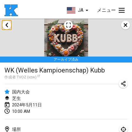
JA
メニュー
2024年1月
Kubbezen Indoor Kubb Tornooi
2024年1月20日
|
ベルギー
アーカイブ済み
Lake Superior Ice Festival Kubb Tournament
WK (Welles Kampioenschap) Kubb
2024年1月27日
|
アメリカ合衆国
作成者
TVOZ (vzw)
Winterkubb
2024年1月28日
|
ベルギー
国内大会
芝生
2024年5月11日
2024年3月
10:00 AM
KUBB-o-LOCO tornooi
2024年3月23日
|
ベルギー
場所