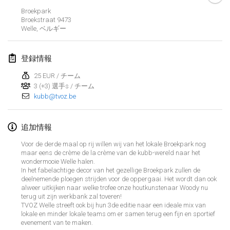
Broekpark
Kubbtornooi De Rode Lantaarn
Broekstraat
9473
2024年3月30日
|
ベルギー
Welle
,
ベルギー
Kubbtornooi 24 Uren Chiro Hallaar
登録情報
2024年3月30日
|
ベルギー
25 EUR / チーム
3 (+3) 選手s / チーム
2024年4月
kubb@tvoz.be
Café Den Hoek Kubb Tornooi
追加情報
2024年4月6日
|
ベルギー
Voor de derde maal op rij willen wij van het lokale Broekpark nog
Battle of the Blocks
maar eens de crème de la crème van de kubb-wereld naar het
wondermooie Welle halen.
2024年4月20日
|
ベルギー
In het fabelachtige decor van het gezellige Broekpark zullen de
deelnemende ploegen strijden voor de oppergaai. Het wordt dan ook
alweer uitkijken naar welke trofee onze houtkunstenaar Woody nu
Kubb Tornooi KSA Zulte
terug uit zijn werkbank zal toveren!
2024年4月20日
|
ベルギー
リスト表示
TVOZ Welle streeft ook bij hun 3de editie naar een ideale mix van
lokale en minder lokale teams om er samen terug een fijn en sportief
evenement van te maken.
表示中
105
トーナメント
Kubbtornooi CWC