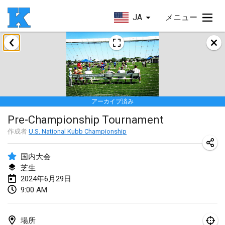
JA
メニュー
2024年1月
Kubbezen Indoor Kubb Tornooi
2024年1月20日
|
ベルギー
アーカイブ済み
Lake Superior Ice Festival Kubb Tournament
Pre-Championship Tournament
2024年1月27日
|
アメリカ合衆国
作成者
U.S. National Kubb Championship
Winterkubb
2024年1月28日
|
ベルギー
国内大会
芝生
2024年6月29日
2024年3月
9:00 AM
KUBB-o-LOCO tornooi
2024年3月23日
|
ベルギー
場所