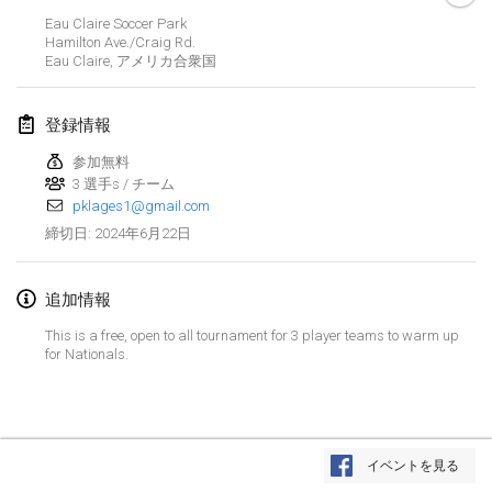
Eau Claire Soccer Park
Kubbtornooi De Rode Lantaarn
Hamilton Ave./Craig Rd.
2024年3月30日
|
ベルギー
Eau Claire
,
アメリカ合衆国
Kubbtornooi 24 Uren Chiro Hallaar
登録情報
2024年3月30日
|
ベルギー
参加無料
3 選手s / チーム
2024年4月
pklages1@gmail.com
2024年6月22日
締切日
:
Café Den Hoek Kubb Tornooi
2024年4月6日
|
ベルギー
追加情報
Battle of the Blocks
This is a free, open to all tournament for 3 player teams to warm up
2024年4月20日
|
ベルギー
for Nationals.
Kubb Tornooi KSA Zulte
2024年4月20日
|
ベルギー
リスト表示
イベントを見る
表示中
105
トーナメント
Kubbtornooi CWC