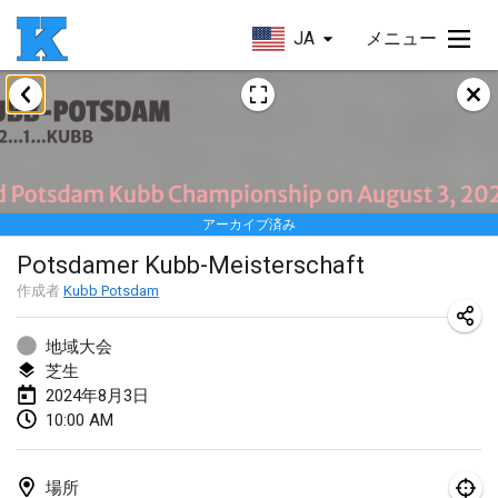
JA
メニュー
2024年1月
Kubbezen Indoor Kubb Tornooi
2024年1月20日
|
ベルギー
アーカイブ済み
Lake Superior Ice Festival Kubb Tournament
Potsdamer Kubb-Meisterschaft
2024年1月27日
|
アメリカ合衆国
作成者
Kubb Potsdam
Winterkubb
2024年1月28日
|
ベルギー
地域大会
芝生
2024年8月3日
2024年3月
10:00 AM
KUBB-o-LOCO tornooi
2024年3月23日
|
ベルギー
場所