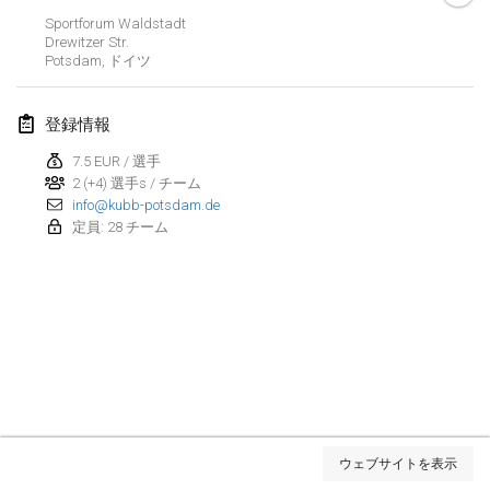
Sportforum Waldstadt
Kubbtornooi De Rode Lantaarn
Drewitzer Str.
2024年3月30日
|
ベルギー
Potsdam
,
ドイツ
Kubbtornooi 24 Uren Chiro Hallaar
登録情報
2024年3月30日
|
ベルギー
7.5 EUR / 選手
2 (+4) 選手s / チーム
2024年4月
info@kubb-potsdam.de
定員: 28 チーム
Café Den Hoek Kubb Tornooi
2024年4月6日
|
ベルギー
Battle of the Blocks
2024年4月20日
|
ベルギー
Kubb Tornooi KSA Zulte
2024年4月20日
|
ベルギー
リスト表示
ウェブサイトを表示
表示中
105
トーナメント
Kubbtornooi CWC